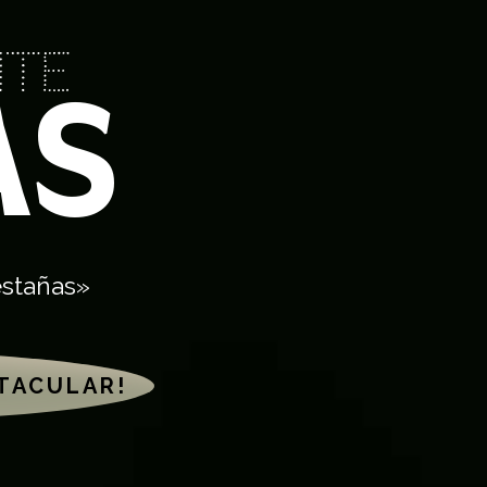
nte
AS
estañas»
CTACULAR!