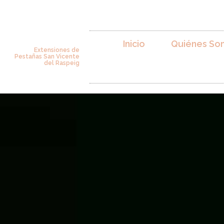
Inicio
Quiénes So
Extensiones de
Pestañas San Vicente
del Raspeig