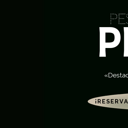
Pe
P
«Destac
¡RESERVA